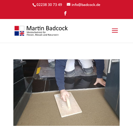
02238 30 73 49
info@badcock.de