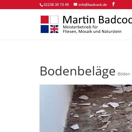
02238 30 73 49
info@badcock.de
Bodenbeläge
Böden