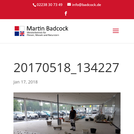
02238 30 73 49
info@badcock.de
20170518_134227
Jan 17, 2018