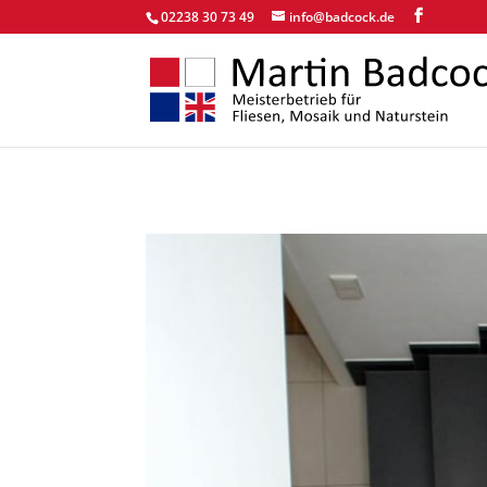
02238 30 73 49
info@badcock.de