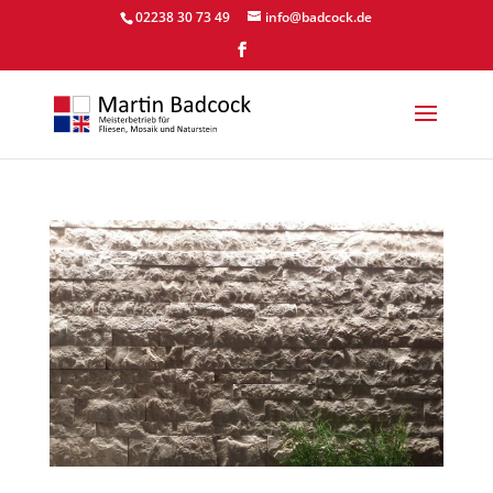
02238 30 73 49
info@badcock.de